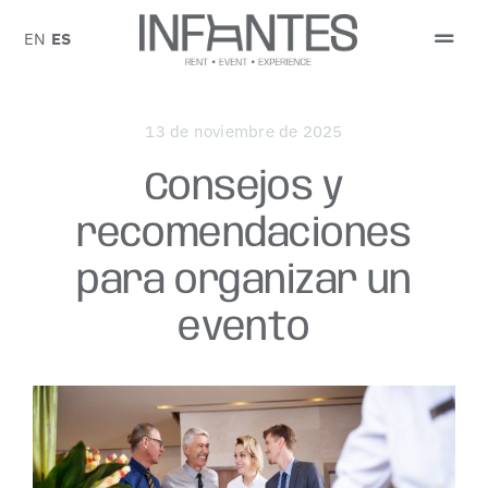
Saltar
al
EN
ES
Togg
contenido
Navi
PEDIR PRESUPUESTO
13 de noviembre de 2025
SOBRE NOSOTROS
Consejos y
recomendaciones
CATÁLOGO
para organizar un
EVENTOS
evento
BLOG
CONTACTO