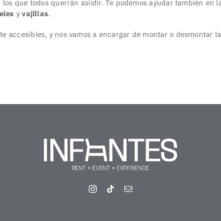
 los que todos querrán asistir. Te podemos ayudar también en la
eles
y
vajillas
.
e accesibles, y nos vamos a encargar de montar o desmontar la