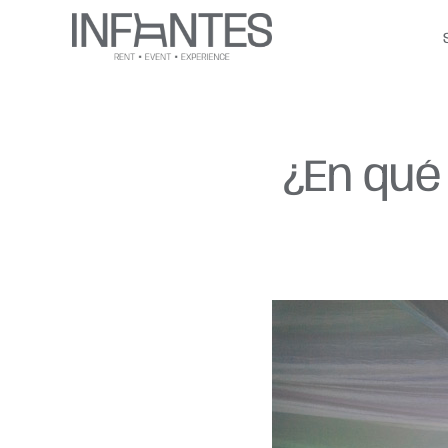
Saltar
al
contenido
¿En qué 