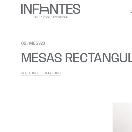
Saltar
al
contenido
02. MESAS
MESAS RECTANGU
VER TODO EL CATÁLOGO