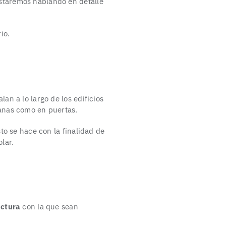
staremos hablando en detalle
io.
lan a lo largo de los edificios
anas como en puertas.
sto se hace con la finalidad de
lar.
uctura
con la que sean