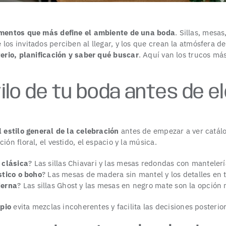
ementos que más define el ambiente de una boda
. Sillas, mesas
los invitados perciben al llegar, y los que crean la atmósfera de
terio,
planificación
y saber qué buscar
. Aquí van los trucos más
tilo de tu boda antes de e
l
estilo general
de la celebración
antes de empezar a ver catálo
ión floral, el vestido, el espacio y la música.
 clásica
? Las sillas Chiavari y las mesas redondas con manteler
stico
o boho
? Las mesas de madera sin mantel y los detalles en 
erna
? Las sillas Ghost y las mesas en negro mate son la opción
ipio
evita mezclas incoherentes y facilita las decisiones posterio