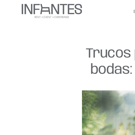
Saltar
al
contenido
Trucos 
bodas: