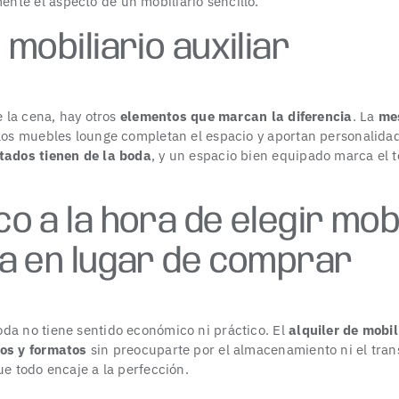
te el aspecto de un mobiliario sencillo.
 mobiliario auxiliar
e la cena, hay otros
elementos que marcan la diferencia
. La
me
 los muebles lounge completan el espacio y aportan personalidad
itados tienen de la boda
, y un espacio bien equipado marca el t
co a la hora de elegir mob
la en lugar de comprar
da no tiene sentido económico ni práctico. El
alquiler de mobil
los y formatos
sin preocuparte por el almacenamiento ni el tra
ue todo encaje a la perfección.