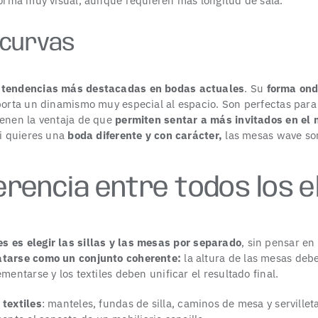
forma muy visual, aunque requieren más longitud de sala.
 curvas
tendencias más destacadas en bodas actuales
. Su
forma ond
aporta un dinamismo muy especial al espacio. Son perfectas par
tienen la ventaja de que
permiten sentar a más invitados en el
Si quieres una
boda diferente y con carácter,
las mesas wave so
herencia entre todos los 
s es elegir las
sillas y las mesas
por separado
, sin pensar e
atarse como un conjunto coherente:
la altura de las mesas debe
mentarse y los textiles deben unificar el resultado final.
s
textiles
: manteles, fundas de silla, caminos de mesa y serville