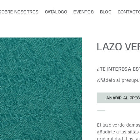
SOBRE NOSOTROS
CATÁLOGO
EVENTOS
BLOG
CONTACT
LAZO VE
¿TE INTERESA E
Añádelo al presupu
AÑADIR AL PRE
El lazo verde dama
añadirle a las silla
originalidad. Los l