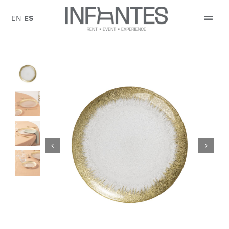
Saltar
al
EN
ES
Togg
contenido
Navi
PEDIR PRESUPUESTO
SOBRE NOSOTROS
CATÁLOGO
EVENTOS


BLOG
CONTACTO