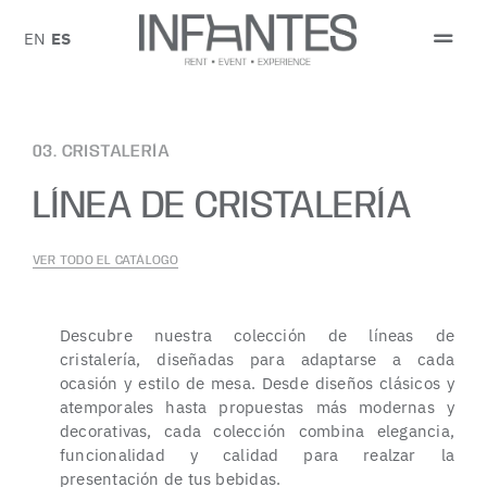
Saltar
al
EN
ES
Togg
contenido
Navi
PEDIR PRESUPUESTO
03. CRISTALERÍA
SOBRE NOSOTROS
LÍNEA DE CRISTALERÍA
CATÁLOGO
VER TODO EL CATÁLOGO
EVENTOS
Descubre nuestra colección de líneas de
BLOG
cristalería, diseñadas para adaptarse a cada
ocasión y estilo de mesa. Desde diseños clásicos y
atemporales hasta propuestas más modernas y
CONTACTO
decorativas, cada colección combina elegancia,
funcionalidad y calidad para realzar la
presentación de tus bebidas.