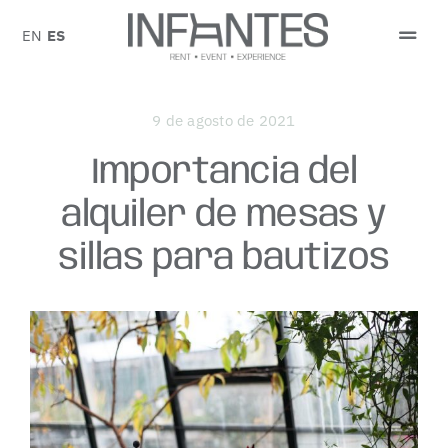
Saltar
al
EN
ES
Togg
contenido
Navi
PEDIR PRESUPUESTO
9 de agosto de 2021
SOBRE NOSOTROS
Importancia del
alquiler de mesas y
CATÁLOGO
sillas para bautizos
EVENTOS
BLOG
CONTACTO